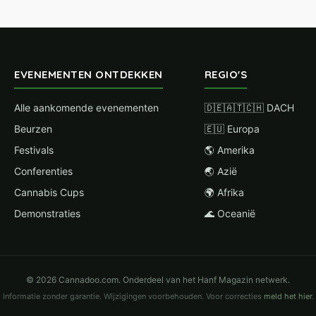
EVENEMENTEN ONTDEKKEN
REGIO'S
Alle aankomende evenementen
🇩🇪🇦🇹🇨🇭 DACH
Beurzen
🇪🇺 Europa
Festivals
🌎 Amerika
Conferenties
🌏 Azië
Cannabis Cups
🌍 Afrika
Demonstraties
🌊 Oceanië
© 2026 Cannadoo.com. Onderdeel van het Hanf Magazin netwerk.
Informatie zonder garantie. Wijzigingen voorbehouden. Voor correcties
meld het hier
.