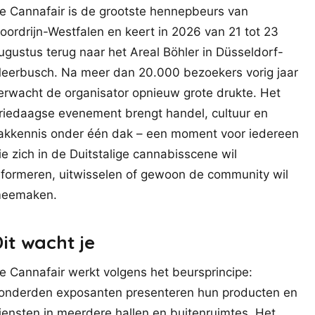
e Cannafair is de grootste hennepbeurs van
oordrijn-Westfalen en keert in 2026 van 21 tot 23
ugustus terug naar het Areal Böhler in Düsseldorf-
eerbusch. Na meer dan 20.000 bezoekers vorig jaar
erwacht de organisator opnieuw grote drukte. Het
riedaagse evenement brengt handel, cultuur en
akkennis onder één dak – een moment voor iedereen
ie zich in de Duitstalige cannabisscene wil
nformeren, uitwisselen of gewoon de community wil
eemaken.
it wacht je
e Cannafair werkt volgens het beursprincipe:
onderden exposanten presenteren hun producten en
iensten in meerdere hallen en buitenruimtes. Het