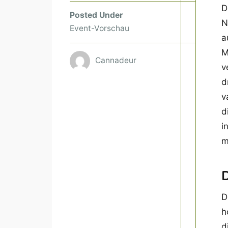
D
Posted Under
N
Event-Vorschau
a
M
Cannadeur
v
d
v
d
i
m
D
D
h
d