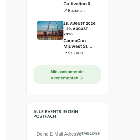
Cultivation &
Science
📍 Bozeman
Conference
28. AUGUST 2026
– 29. AUGUST
2026
CannaCon
Midwest St.
Louis 2026
📍 St. Louis
Alle aankomende
evenementen →
ALLE EVENTS IN DEIN
POSTFACH