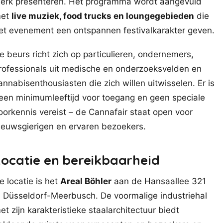
erk presenteren. Het programma wordt aangevuld
et
live muziek, food trucks en loungegebieden
die
et evenement een ontspannen festivalkarakter geven.
e beurs richt zich op particulieren, ondernemers,
rofessionals uit medische en onderzoeksvelden en
annabisenthousiasten die zich willen uitwisselen. Er is
een minimumleeftijd voor toegang en geen speciale
oorkennis vereist – de Cannafair staat open voor
ieuwsgierigen en ervaren bezoekers.
Locatie en bereikbaarheid
e locatie is het
Areal Böhler
aan de Hansaallee 321
n Düsseldorf-Meerbusch. De voormalige industriehal
et zijn karakteristieke staalarchitectuur biedt