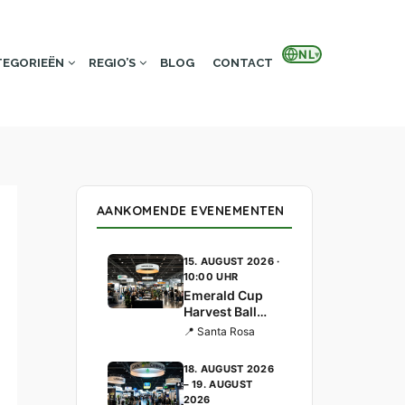
NL
▾
TEGORIEËN
REGIO’S
BLOG
CONTACT
AANKOMENDE EVENEMENTEN
15. AUGUST 2026 ·
10:00 UHR
Emerald Cup
Harvest Ball
2026 —
📍 Santa Rosa
Kaliforniens
traditionsreich
18. AUGUST 2026
ster Cannabis-
– 19. AUGUST
Cup
2026