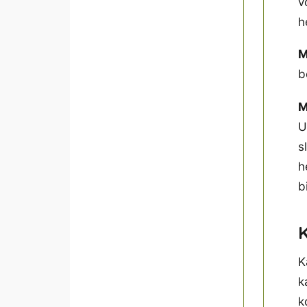
v
h
M
b
M
U
s
h
b
K
k
k