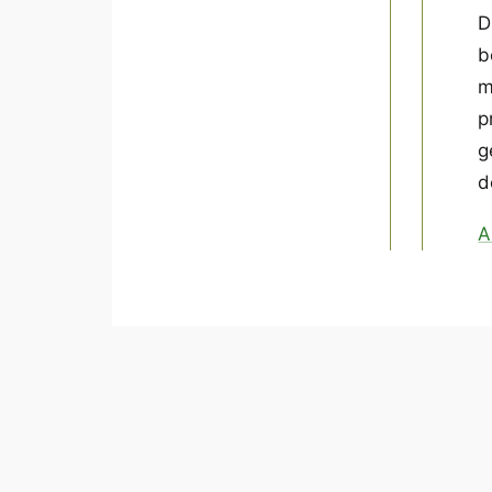
D
b
m
p
g
d
A