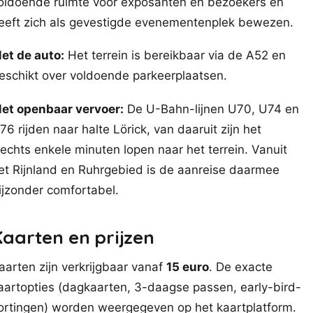
oldoende ruimte voor exposanten en bezoekers en
eeft zich als gevestigde evenementenplek bewezen.
et de auto:
Het terrein is bereikbaar via de A52 en
eschikt over voldoende parkeerplaatsen.
et openbaar vervoer:
De U-Bahn-lijnen U70, U74 en
76 rijden naar halte Lörick, van daaruit zijn het
lechts enkele minuten lopen naar het terrein. Vanuit
et Rijnland en Ruhrgebied is de aanreise daarmee
ijzonder comfortabel.
Kaarten en prijzen
aarten zijn verkrijgbaar vanaf
15 euro
. De exacte
aartopties (dagkaarten, 3-daagse passen, early-bird-
ortingen) worden weergegeven op het kaartplatform.