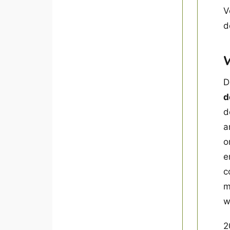
V
D
d
d
a
o
e
c
m
w
2