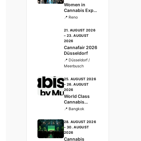
Women in
Cannabis Expo
POWERHOUSE
📍 Reno
S
21. AUGUST 2026
– 23. AUGUST
2026
Cannafair 2026
Düsseldorf
📍 Düsseldorf /
Meerbusch
25. AUGUST 2026
– 26. AUGUST
2026
World Class
Cannabis
Business Asia-
📍 Bangkok
Pacific 2026
Bangkok
28. AUGUST 2026
– 30. AUGUST
2026
Cannabis