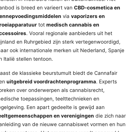
anbod is breed en varieert van
CBD-cosmetica en
ennepvoedingsmiddelen
via
vaporizers en
roeiapparatuur
tot
medisch cannabis en
ccessoires
. Vooral regionale aanbieders uit het
ijnland en Ruhrgebied zijn sterk vertegenwoordigd,
aar ook internationale merken uit Nederland, Spanje
n Italië stellen tentoon.
aast de klassieke beurstumult biedt de Cannafair
en
uitgebreid voordrachtenprogramma
. Experts
preken over onderwerpen als cannabisrecht,
edische toepassingen, teelttechnieken en
egelgeving. Een apart gedeelte is gewijd aan
eeltgemeenschappen en verenigingen
die zich naar
anleiding van de nieuwe cannabiswet vormen en hun