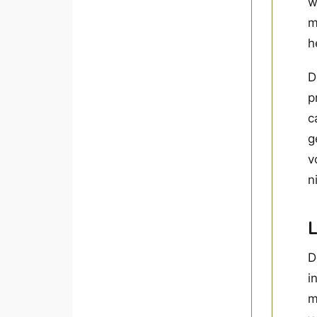
w
m
h
D
p
c
g
v
n
D
i
m