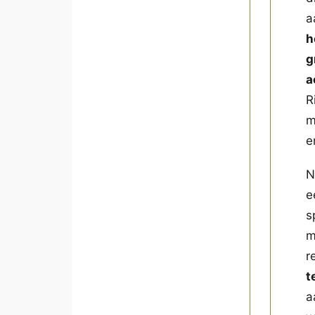
a
h
g
a
R
m
e
N
e
s
m
r
t
a