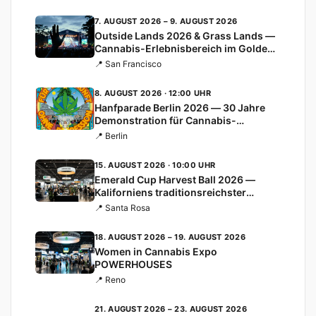
7. AUGUST 2026 – 9. AUGUST 2026
Outside Lands 2026 & Grass Lands —
Cannabis-Erlebnisbereich im Golden
Gate Park
📍 San Francisco
8. AUGUST 2026 · 12:00 UHR
Hanfparade Berlin 2026 — 30 Jahre
Demonstration für Cannabis-
Legalisierung
📍 Berlin
15. AUGUST 2026 · 10:00 UHR
Emerald Cup Harvest Ball 2026 —
Kaliforniens traditionsreichster
Cannabis-Cup
📍 Santa Rosa
18. AUGUST 2026 – 19. AUGUST 2026
Women in Cannabis Expo
POWERHOUSES
📍 Reno
21. AUGUST 2026 – 23. AUGUST 2026