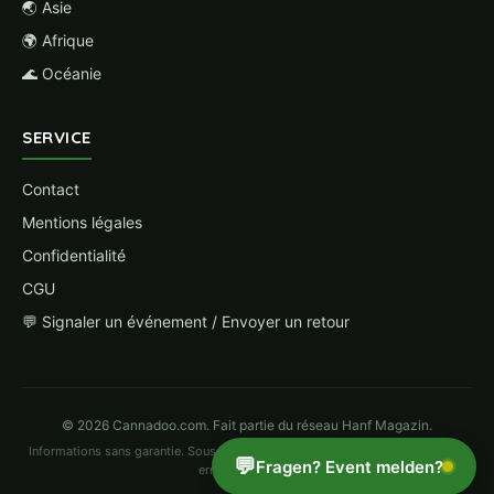
🌏 Asie
🌍 Afrique
🌊 Océanie
SERVICE
Contact
Mentions légales
Confidentialité
CGU
💬 Signaler un événement / Envoyer un retour
© 2026 Cannadoo.com. Fait partie du réseau Hanf Magazin.
Informations sans garantie. Sous réserve de modifications. Pour signaler une
💬
Fragen? Event melden?
erreur
cliquez ici
.