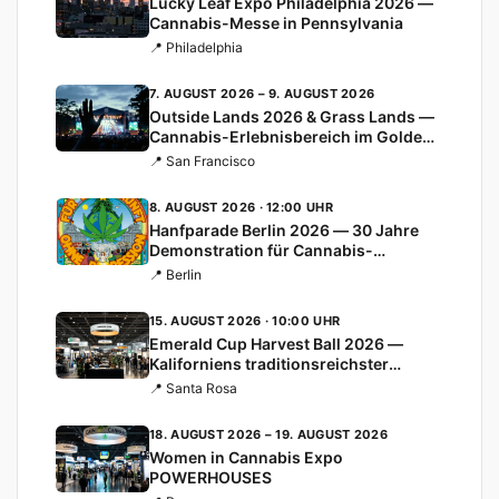
Lucky Leaf Expo Philadelphia 2026 —
Cannabis-Messe in Pennsylvania
📍 Philadelphia
7. AUGUST 2026 – 9. AUGUST 2026
Outside Lands 2026 & Grass Lands —
Cannabis-Erlebnisbereich im Golden
Gate Park
📍 San Francisco
8. AUGUST 2026 · 12:00 UHR
Hanfparade Berlin 2026 — 30 Jahre
Demonstration für Cannabis-
Legalisierung
📍 Berlin
15. AUGUST 2026 · 10:00 UHR
Emerald Cup Harvest Ball 2026 —
Kaliforniens traditionsreichster
Cannabis-Cup
📍 Santa Rosa
18. AUGUST 2026 – 19. AUGUST 2026
Women in Cannabis Expo
POWERHOUSES