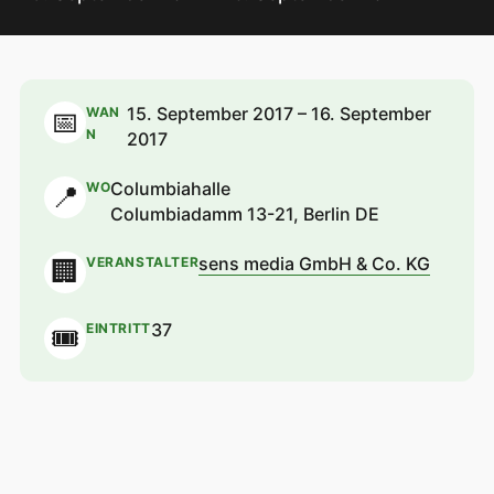
15. September 2017 – 16. September
WAN
📅
N
2017
Columbiahalle
WO
📍
Columbiadamm 13-21, Berlin DE
sens media GmbH & Co. KG
VERANSTALTER
🏢
37
EINTRITT
🎟