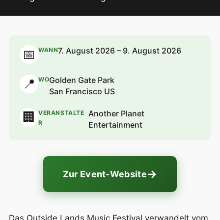
7. August 2026 – 9. August 2026
WANN
📅
Golden Gate Park
WO
📍
San Francisco US
Another Planet
VERANSTALTE
🏢
R
Entertainment
→
Zur Event-Website
Das Outside Lands Music Festival verwandelt vom