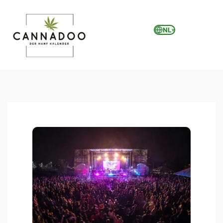
NL
▾
MENU