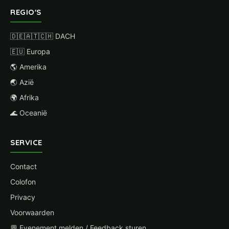
REGIO'S
🇩🇪🇦🇹🇨🇭 DACH
🇪🇺 Europa
🌎 Amerika
🌏 Azië
🌍 Afrika
🌊 Oceanië
SERVICE
Contact
Colofon
Privacy
Voorwaarden
💬 Evenement melden / Feedback sturen