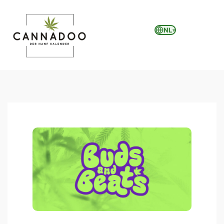
NL
▾
MENU