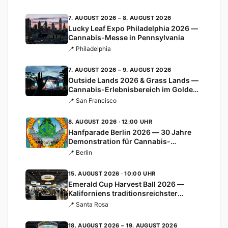
7. AUGUST 2026 – 8. AUGUST 2026
Lucky Leaf Expo Philadelphia 2026 —
Cannabis-Messe in Pennsylvania
📍 Philadelphia
7. AUGUST 2026 – 9. AUGUST 2026
Outside Lands 2026 & Grass Lands —
Cannabis-Erlebnisbereich im Golden
Gate Park
📍 San Francisco
8. AUGUST 2026 · 12:00 UHR
Hanfparade Berlin 2026 — 30 Jahre
Demonstration für Cannabis-
Legalisierung
📍 Berlin
15. AUGUST 2026 · 10:00 UHR
Emerald Cup Harvest Ball 2026 —
Kaliforniens traditionsreichster
Cannabis-Cup
📍 Santa Rosa
18. AUGUST 2026 – 19. AUGUST 2026