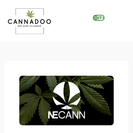
IT
▾
MENU