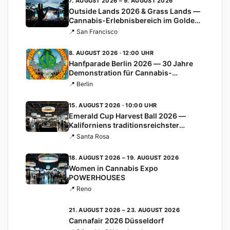
7. AUGUST 2026 – 9. AUGUST 2026
Outside Lands 2026 & Grass Lands —
Cannabis-Erlebnisbereich im Golden
Gate Park
📍 San Francisco
8. AUGUST 2026 · 12:00 UHR
Hanfparade Berlin 2026 — 30 Jahre
Demonstration für Cannabis-
Legalisierung
📍 Berlin
15. AUGUST 2026 · 10:00 UHR
Emerald Cup Harvest Ball 2026 —
Kaliforniens traditionsreichster
Cannabis-Cup
📍 Santa Rosa
18. AUGUST 2026 – 19. AUGUST 2026
Women in Cannabis Expo
POWERHOUSES
📍 Reno
21. AUGUST 2026 – 23. AUGUST 2026
Cannafair 2026 Düsseldorf