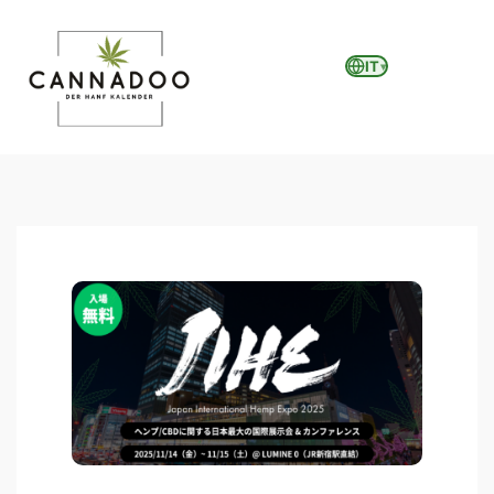
IT
▾
MENU