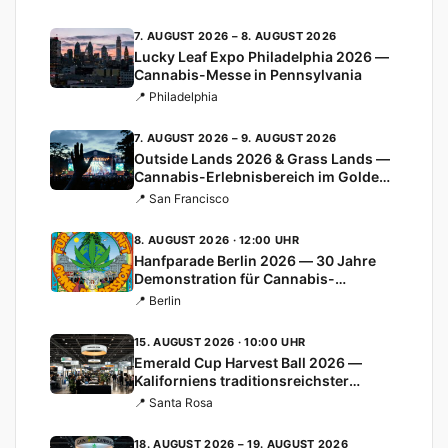
7. AUGUST 2026 – 8. AUGUST 2026
Lucky Leaf Expo Philadelphia 2026 —
Cannabis-Messe in Pennsylvania
📍 Philadelphia
7. AUGUST 2026 – 9. AUGUST 2026
Outside Lands 2026 & Grass Lands —
Cannabis-Erlebnisbereich im Golden
Gate Park
📍 San Francisco
8. AUGUST 2026 · 12:00 UHR
Hanfparade Berlin 2026 — 30 Jahre
Demonstration für Cannabis-
Legalisierung
📍 Berlin
15. AUGUST 2026 · 10:00 UHR
Emerald Cup Harvest Ball 2026 —
Kaliforniens traditionsreichster
Cannabis-Cup
📍 Santa Rosa
18. AUGUST 2026 – 19. AUGUST 2026