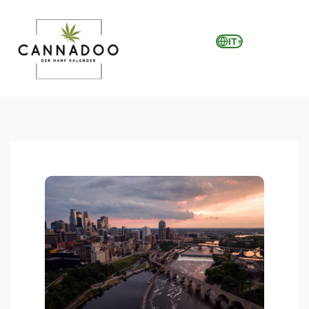
IT
▾
MENU