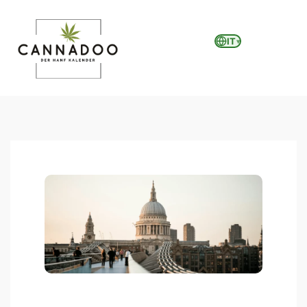
IT
▾
MENU