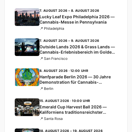
7. AUGUST 2026 – 8. AUGUST 2026
Lucky Leaf Expo Philadelphia 2026 —
Cannabis-Messe in Pennsylvania
📍 Philadelphia
7. AUGUST 2026 – 9. AUGUST 2026
Outside Lands 2026 & Grass Lands —
Cannabis-Erlebnisbereich im Golden
Gate Park
📍 San Francisco
8. AUGUST 2026 · 12:00 UHR
Hanfparade Berlin 2026 — 30 Jahre
Demonstration für Cannabis-
Legalisierung
📍 Berlin
15. AUGUST 2026 · 10:00 UHR
Emerald Cup Harvest Ball 2026 —
Kaliforniens traditionsreichster
Cannabis-Cup
📍 Santa Rosa
18. AUGUST 2026 – 19. AUGUST 2026