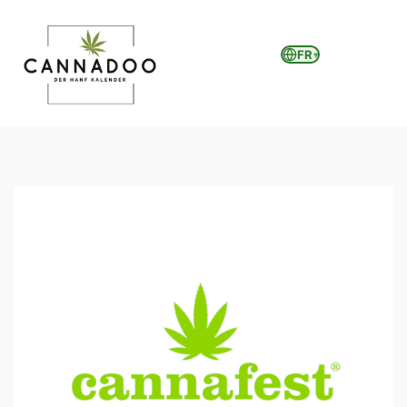
FR
▾
MENU