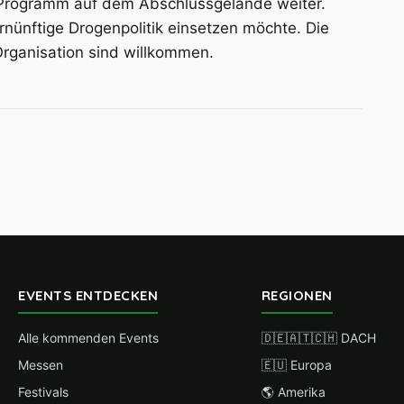
s Programm auf dem Abschlussgelände weiter.
ernünftige Drogenpolitik einsetzen möchte. Die
Organisation sind willkommen.
EVENTS ENTDECKEN
REGIONEN
Alle kommenden Events
🇩🇪🇦🇹🇨🇭 DACH
Messen
🇪🇺 Europa
Festivals
🌎 Amerika