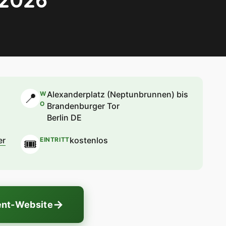
Alexanderplatz (Neptunbrunnen) bis
W
📍
O
Brandenburger Tor
Berlin DE
er
kostenlos
EINTRITT
🎟
→
ent-Website