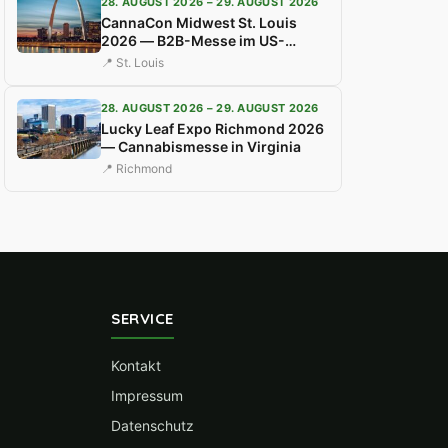
28. AUGUST 2026 – 29. AUGUST 2026
CannaCon Midwest St. Louis
2026 — B2B-Messe im US-
Mittleren Westen
📍 St. Louis
28. AUGUST 2026 – 29. AUGUST 2026
Lucky Leaf Expo Richmond 2026
— Cannabismesse in Virginia
📍 Richmond
SERVICE
Kontakt
Impressum
Datenschutz