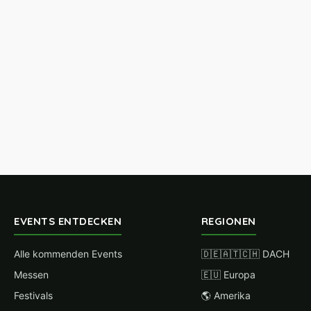
EVENTS ENTDECKEN
REGIONEN
Alle kommenden Events
🇩🇪🇦🇹🇨🇭 DACH
Messen
🇪🇺 Europa
Festivals
🌎 Amerika