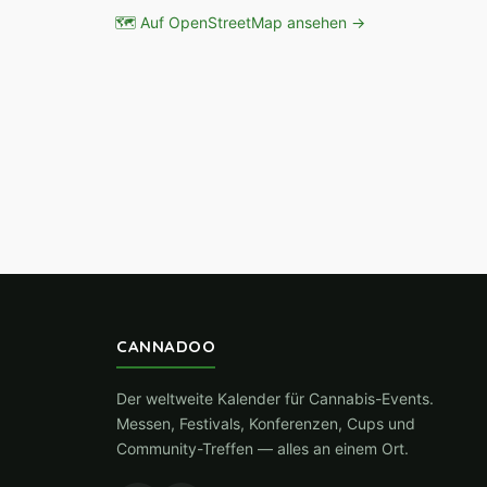
🗺 Auf OpenStreetMap ansehen →
CANNADOO
Der weltweite Kalender für Cannabis-Events.
Messen, Festivals, Konferenzen, Cups und
Community-Treffen — alles an einem Ort.