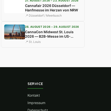
21. AUGUST 2026 – 23. AUGUST 2026
Cannafair 2026 Düsseldorf —
Hanfmesse im Herzen von NRW
📍 Düsseldorf / Meerbusch
28. AUGUST 2026 – 29. AUGUST 2026
CannaCon Midwest St. Louis
2026 — B2B-Messe im US-
Mittleren Westen
📍 St. Louis
SERVICE
Kontakt
Impressum
Datenschutz