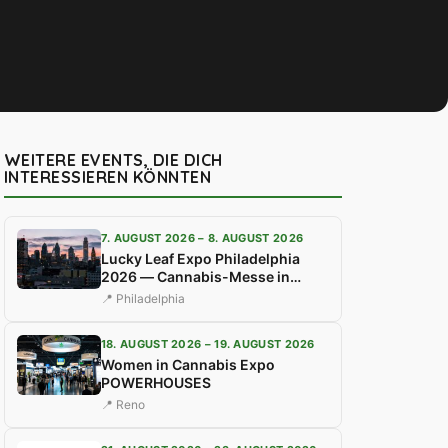
WEITERE EVENTS, DIE DICH
INTERESSIEREN KÖNNTEN
7. AUGUST 2026 – 8. AUGUST 2026
Lucky Leaf Expo Philadelphia
2026 — Cannabis-Messe in
Pennsylvania
📍 Philadelphia
18. AUGUST 2026 – 19. AUGUST 2026
Women in Cannabis Expo
POWERHOUSES
📍 Reno