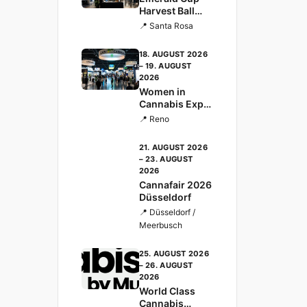
Harvest Ball
2026 —
📍 Santa Rosa
Kaliforniens
traditionsreich
18. AUGUST 2026
ster Cannabis-
– 19. AUGUST
Cup
2026
Women in
Cannabis Expo
POWERHOUSE
📍 Reno
S
21. AUGUST 2026
– 23. AUGUST
2026
Cannafair 2026
Düsseldorf
📍 Düsseldorf /
Meerbusch
25. AUGUST 2026
– 26. AUGUST
2026
World Class
Cannabis