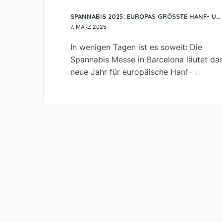
SPANNABIS 2025: EUROPAS GRÖSSTE HANF- UND CANNABISMESSE STARTET IN BARCELONA
7. MÄRZ 2025
In wenigen Tagen ist es soweit: Die
Spannabis Messe in Barcelona läutet da
neue Jahr für europäische Hanf- und
Cannabismessen ein. Drei Tage voller
Innovation, Networking und Austausch
erwarten Besucher, Aussteller und
Branchenexperten aus aller Welt. Die
Veranstaltung bietet eine einmalige
Gelegenheit, sich über neueste
Entwicklungen im Cannabis-Sektor zu
informieren, wertvolle Kontakte zu
knüpfen und […]