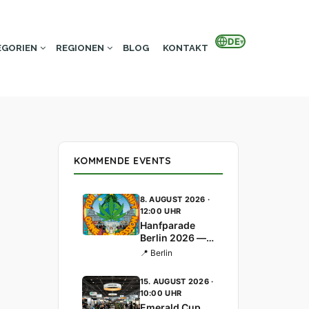
DE
▾
EGORIEN
REGIONEN
BLOG
KONTAKT
KOMMENDE EVENTS
8. AUGUST 2026 ·
12:00 UHR
Hanfparade
Berlin 2026 —
30 Jahre
📍 Berlin
Demonstration
für Cannabis-
15. AUGUST 2026 ·
Legalisierung
10:00 UHR
Emerald Cup