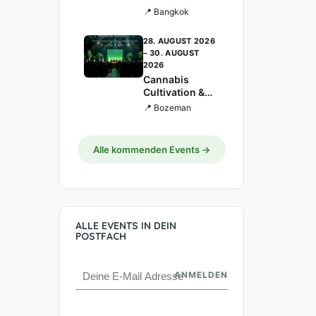
Business Asia-
📍 Bangkok
Pacific 2026
Bangkok
28. AUGUST 2026
– 30. AUGUST
2026
Cannabis
Cultivation &
Science
📍 Bozeman
Conference
Alle kommenden Events →
ALLE EVENTS IN DEIN
POSTFACH