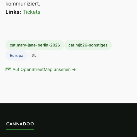
kommuniziert.
Links:
Tickets
cat.mary-jane-berlin-2026
cat.mjb26-sonstiges
Europa
DE
🗺 Auf OpenStreetMap ansehen →
CANNADOO