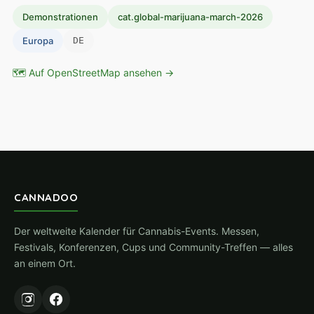
Demonstrationen
cat.global-marijuana-march-2026
Europa
DE
🗺 Auf OpenStreetMap ansehen →
CANNADOO
Der weltweite Kalender für Cannabis-Events. Messen,
Festivals, Konferenzen, Cups und Community-Treffen — alles
an einem Ort.