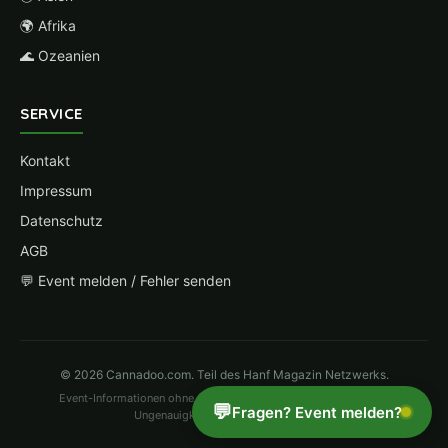
🌍 Afrika
🌊 Ozeanien
SERVICE
Kontakt
Impressum
Datenschutz
AGB
💬 Event melden / Fehler senden
© 2026 Cannadoo.com. Teil des Hanf Magazin Netzwerks.
Event-Informationen ohne Gewähr. Änderungen vorbehalten. Bei
💬
Fragen? Event melden?
Ungenauigkeiten bitte
hier melden
.