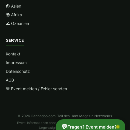
🌏 Asien
🌍 Afrika
🌊 Ozeanien
SERVICE
Kontakt
Impressum
Datenschutz
AGB
💬 Event melden / Fehler senden
© 2026 Cannadoo.com. Teil des Hanf Magazin Netzwerks.
Event-Informationen ohne Gewähr. Änderungen vorbehalten. Bei
💬
Fragen? Event melden?
Ungenauigkeiten bitte
hier melden
.