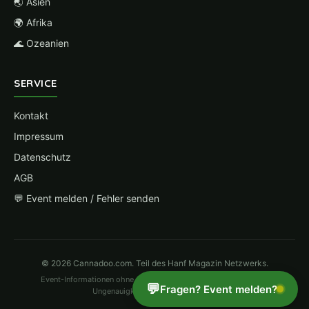
🌏 Asien
🌍 Afrika
🌊 Ozeanien
SERVICE
Kontakt
Impressum
Datenschutz
AGB
💬 Event melden / Fehler senden
© 2026 Cannadoo.com. Teil des Hanf Magazin Netzwerks.
Event-Informationen ohne Gewähr. Änderungen vorbehalten. Bei
💬
Fragen? Event melden?
Ungenauigkeiten bitte
hier melden
.