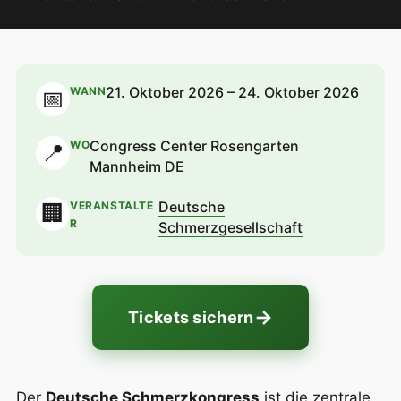
21. Oktober 2026 – 24. Oktober 2026
WANN
📅
Congress Center Rosengarten
WO
📍
Mannheim DE
Deutsche
VERANSTALTE
🏢
R
Schmerzgesellschaft
→
Tickets sichern
Der
Deutsche Schmerzkongress
ist die zentrale