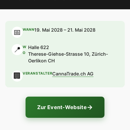
19. Mai 2028 – 21. Mai 2028
WANN
📅
Halle 622
W
📍
O
Therese-Giehse-Strasse 10, Zürich-
Oerlikon CH
CannaTrade.ch AG
VERANSTALTER
🏢
→
Zur Event-Website