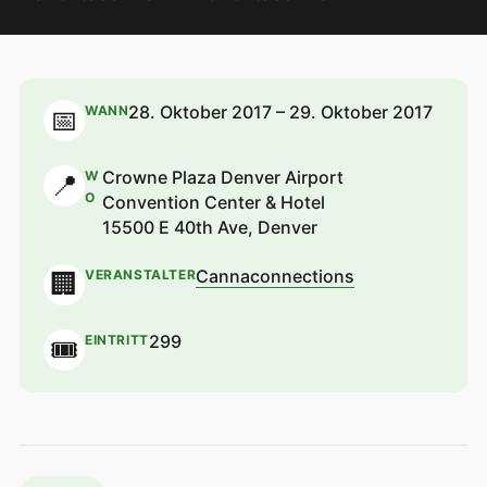
28. Oktober 2017 – 29. Oktober 2017
WANN
📅
Crowne Plaza Denver Airport
W
📍
O
Convention Center & Hotel
15500 E 40th Ave, Denver
Cannaconnections
VERANSTALTER
🏢
299
EINTRITT
🎟