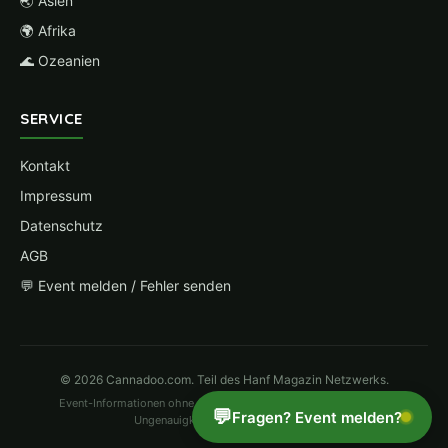
🌏 Asien
🌍 Afrika
🌊 Ozeanien
SERVICE
Kontakt
Impressum
Datenschutz
AGB
💬 Event melden / Fehler senden
© 2026 Cannadoo.com. Teil des Hanf Magazin Netzwerks.
Event-Informationen ohne Gewähr. Änderungen vorbehalten. Bei
💬
Fragen? Event melden?
Ungenauigkeiten bitte
hier melden
.