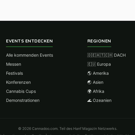
EVENTS ENTDECKEN
REGIONEN
Alle kommenden Events
🇩🇪🇦🇹🇨🇭 DACH
Messen
🇪🇺 Europa
Festivals
🌎 Amerika
Konferenzen
🌏 Asien
Cannabis Cups
🌍 Afrika
Demonstrationen
🌊 Ozeanien
© 2026 Cannadoo.com. Teil des Hanf Magazin Netzwerks.