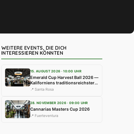
WEITERE EVENTS, DIE DICH
INTERESSIEREN KÖNNTEN
15. AUGUST 2026 · 10:00 UHR
Emerald Cup Harvest Ball 2026 —
Kaliforniens traditionsreichster
Cannabis-Cup
📍 Santa Rosa
28. NOVEMBER 2026 · 09:00 UHR
Cannarias Masters Cup 2026
📍 Fuerteventura